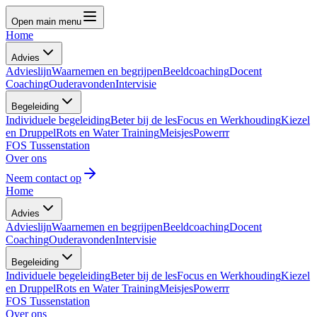
Open main menu
Home
Advies
Advieslijn
Waarnemen en begrijpen
Beeldcoaching
Docent
Coaching
Ouderavonden
Intervisie
Begeleiding
Individuele begeleiding
Beter bij de les
Focus en Werkhouding
Kiezel
en Druppel
Rots en Water Training
MeisjesPowerrr
FOS Tussenstation
Over ons
Neem contact op
Home
Advies
Advieslijn
Waarnemen en begrijpen
Beeldcoaching
Docent
Coaching
Ouderavonden
Intervisie
Begeleiding
Individuele begeleiding
Beter bij de les
Focus en Werkhouding
Kiezel
en Druppel
Rots en Water Training
MeisjesPowerrr
FOS Tussenstation
Over ons