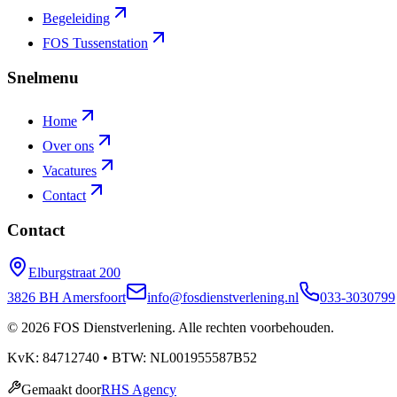
Begeleiding
FOS Tussenstation
Snelmenu
Home
Over ons
Vacatures
Contact
Contact
Elburgstraat
200
3826 BH
Amersfoort
info@fosdienstverlening.nl
033-3030799
©
2026
FOS Dienstverlening. Alle rechten voorbehouden.
KvK:
84712740
• BTW:
NL001955587B52
Gemaakt door
RHS Agency