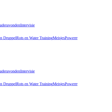
uderavonden
Intervisie
en Druppel
Rots en Water Training
MeisjesPowerrr
uderavonden
Intervisie
en Druppel
Rots en Water Training
MeisjesPowerrr