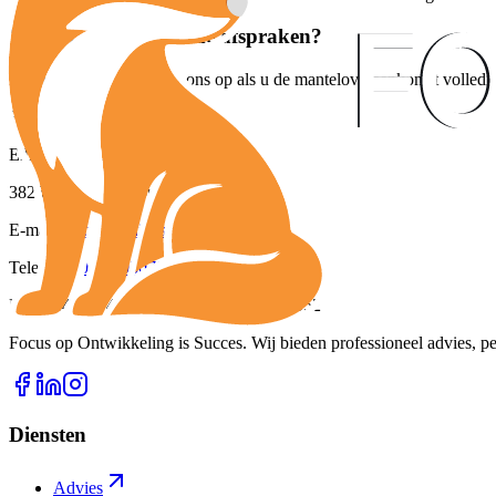
Vragen of aanvullende afspraken?
Neem gerust contact met ons op als u de mantelovereenkomst volledig 
FOS Dienstverlening
Elburgstraat
200
3826 BH
Amersfoort
E-mail:
info@fosdienstverlening.nl
Telefoon:
033-3030799
KvK:
84712740
• BTW:
NL001955587B52
Focus op Ontwikkeling is Succes. Wij bieden professioneel advies, pe
Diensten
Advies