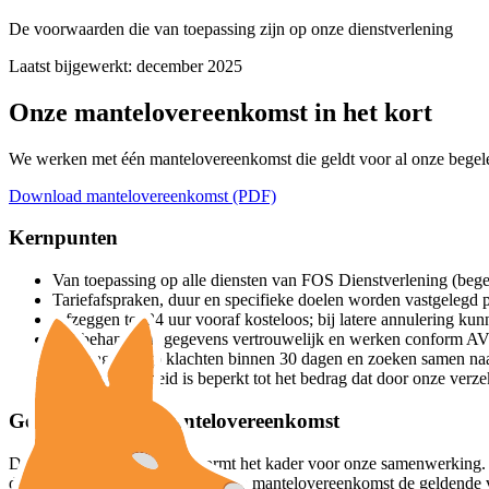
De voorwaarden die van toepassing zijn op onze dienstverlening
Laatst bijgewerkt: december 2025
Onze mantelovereenkomst in het kort
We werken met één mantelovereenkomst die geldt voor al onze begele
Download mantelovereenkomst (PDF)
Kernpunten
Van toepassing op alle diensten van FOS Dienstverlening (bege
Tariefafspraken, duur en specifieke doelen worden vastgelegd 
Afzeggen tot 24 uur vooraf kosteloos; bij latere annulering k
Wij behandelen gegevens vertrouwelijk en werken conform AVG;
Wij reageren op klachten binnen 30 dagen en zoeken samen naa
Aansprakelijkheid is beperkt tot het bedrag dat door onze ver
Gebruik van de mantelovereenkomst
Deze mantelovereenkomst vormt het kader voor onze samenwerking. Voor
documenten vormen samen met de mantelovereenkomst de geldende 