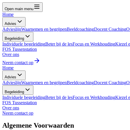
Open main menu
Home
Advies
Advieslijn
Waarnemen en begrijpen
Beeldcoaching
Docent Coaching
O
Begeleiding
Individuele begeleiding
Beter bij de les
Focus en Werkhouding
Kiezel 
FOS Tussenstation
Over ons
Neem contact op
Home
Advies
Advieslijn
Waarnemen en begrijpen
Beeldcoaching
Docent Coaching
O
Begeleiding
Individuele begeleiding
Beter bij de les
Focus en Werkhouding
Kiezel 
FOS Tussenstation
Over ons
Neem contact op
Algemene
Voorwaarden