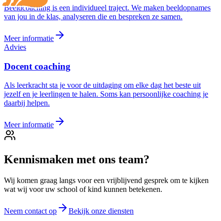
Beeldcoaching is een individueel traject. We maken beeldopnames
van jou in de klas, analyseren die en bespreken ze samen.
Meer informatie
Advies
Docent
coaching
Als leerkracht sta je voor de uitdaging om elke dag het beste uit
jezelf en je leerlingen te halen. Soms kan persoonlijke coaching je
daarbij helpen.
Meer informatie
Kennismaken met ons team?
Wij komen graag langs voor een vrijblijvend gesprek om te kijken
wat wij voor uw school of kind kunnen betekenen.
Neem contact op
Bekijk onze diensten