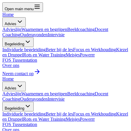
Open main menu
Home
Advies
Advieslijn
Waarnemen en begrijpen
Beeldcoaching
Docent
Coaching
Ouderavonden
Intervisie
Begeleiding
Individuele begeleiding
Beter bij de les
Focus en Werkhouding
Kiezel
en Druppel
Rots en Water Training
MeisjesPowerrr
FOS Tussenstation
Over ons
Neem contact op
Home
Advies
Advieslijn
Waarnemen en begrijpen
Beeldcoaching
Docent
Coaching
Ouderavonden
Intervisie
Begeleiding
Individuele begeleiding
Beter bij de les
Focus en Werkhouding
Kiezel
en Druppel
Rots en Water Training
MeisjesPowerrr
FOS Tussenstation
Over ons